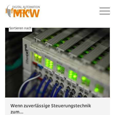
Zum
Inhalt
Infopoint
springen
Menü
Kategorien
Sortieren nach
Wenn zuverlässige Steuerungstechnik
zum…