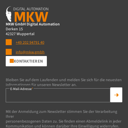
MKW GmbH Digital Automation
Derken 15
42327 Wuppertal
+49 202 94791 40
info@mkw.gmbh
KONTAKTIEREN
Bleiben Sie auf dem Laufenden und melden Sie sich für die neuesten
Informationen für unseren Newsletter an.
E-Mail-Adresse
*
Mit der Anmeldung zum Newsletter stimmen Sie der Verarbeitung
Ihrer
personenbezogenen Daten zu. Sie finden einen Abmeldelink in jeder
Kommunikation und können darüber Ihre Einwilligung widerrufen.