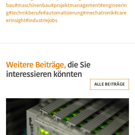
bau
#maschinenbau
#projektmanagement
#engineerin
g
#technikberufe
#automatisierung
#mechatronik
#care
erinsight
#industriejobs
Weitere Beiträge,
die Sie
interessieren könnten
ALLE BEITRÄGE