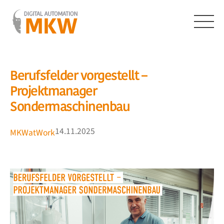
Zum
Inhalt
springen
Menü
Berufsfelder vorgestellt –
Projektmanager
Sondermaschinenbau
14.11.2025
MKWatWork