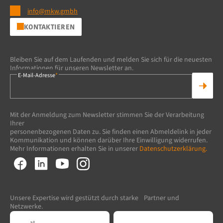
info@mkw.gmbh
KONTAKTIEREN
Bleiben Sie auf dem Laufenden und melden Sie sich für die neuesten
Informationen für unseren Newsletter an.
E-Mail-Adresse
*
Mit der Anmeldung zum Newsletter stimmen Sie der Verarbeitung
Ihrer
personenbezogenen Daten zu. Sie finden einen Abmeldelink in jeder
Kommunikation und können darüber Ihre Einwilligung widerrufen.
Mehr Informationen erhalten Sie in unserer
Datenschutzerklärung.
Unsere Expertise wird gestützt durch starke Partner und
Netzwerke.