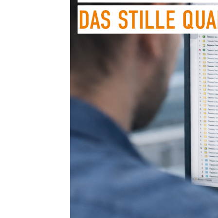
Group
MK
|
Ware