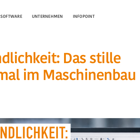
SOFTWARE
UNTERNEHMEN
SOCIALS
INFOPOINT
MKW wird
Bosch
lichkeit: Das stille
Rexroth
CE-
MKWatWork
mal im Maschinenbau
Solution
Partner
für...