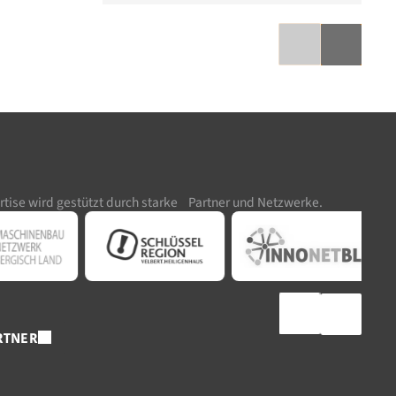
rtise wird gestützt durch starke Partner und Netzwerke.
RTNER