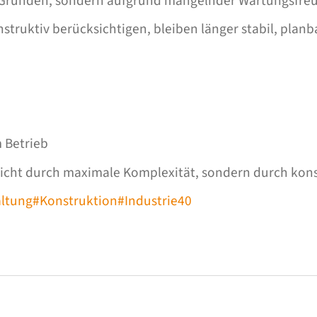
en Gründen, sondern aufgrund mangelnder Wartungsfreu
struktiv berücksichtigen, bleiben länger stabil, planb
m Betrieb
 nicht durch maximale Komplexität, sondern durch kons
ltung
#Konstruktion
#Industrie40