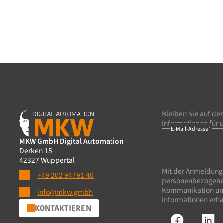
Bleiben Sie auf de
Informationen für 
E-Mail-Adresse
*
MKW GmbH Digital Automation
ABSENDEN
Derken 15
42327 Wuppertal
Mit der Anmeldung 
+49 202 94791 40
personenbezogenen 
Kommunikation und
info@mkw.gmbh
Informationen erha
KONTAKTIEREN