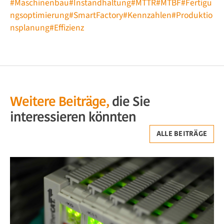
#Maschinenbau
#Instandhaltung
#MTTR
#MTBF
#Fertigu
ngsoptimierung
#SmartFactory
#Kennzahlen
#Produktio
nsplanung
#Effizienz
Weitere Beiträge,
die Sie
interessieren könnten
ALLE BEITRÄGE